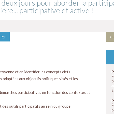
deux jours pour aborder la particip
re... participative et active !
tion
CO
P
itoyenne et en identifier les concepts clefs
E
s adaptées aux objectifs politiques visés et les
t
a
s
 démarches participatives en fonction des contextes et
P
Ê
des outils participatifs au sein du groupe
p