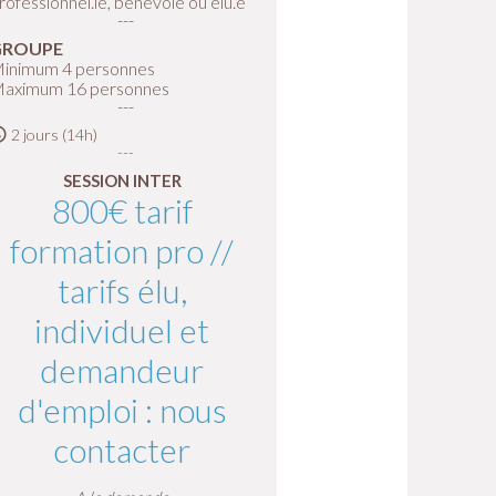
rofessionnel.le, bénévole ou élu.e
GROUPE
inimum 4 personnes
aximum 16 personnes
2 jours (14h)
SESSION INTER
800€ tarif
formation pro //
tarifs élu,
individuel et
demandeur
d'emploi : nous
contacter