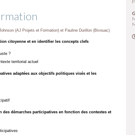
p
ormation
M
M
ohnson (AJ Projets et Formation) et Pauline Durillon (Bivouac)
ation citoyenne et en identifier les concepts clefs
juste ?
texte territorial actuel
ipatives adaptées aux objectifs politiques visés et les
ipatif
ion des démarches participatives en fonction des contextes et
icipatives