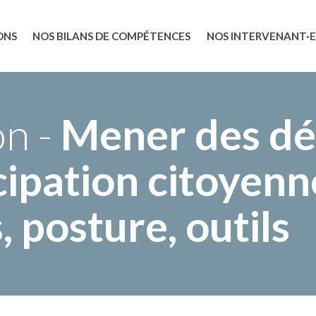
ONS
NOS BILANS DE COMPÉTENCES
NOS INTERVENANT·E
on -
Mener des d
cipation citoyenne
, posture, outils