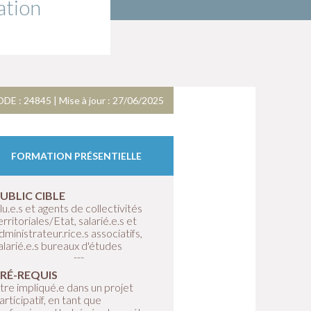
ation
DE : 24845 | Mise à jour : 27/06/2025
FORMATION PRÉSENTIELLE
UBLIC CIBLE
lu.e.s et agents de collectivités
erritoriales/Etat, salarié.e.s et
dministrateur.rice.s associatifs,
alarié.e.s bureaux d'études
RÉ-REQUIS
tre impliqué.e dans un projet
articipatif, en tant que