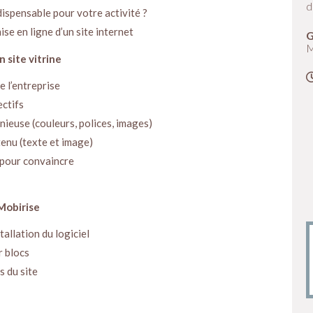
d
ndispensable pour votre activité ?
se en ligne d’un site internet
M
 site vitrine
e l’entreprise
ectifs
ieuse (couleurs, polices, images)
enu (texte et image)
 pour convaincre
 Mobirise
tallation du logiciel
r blocs
s du site