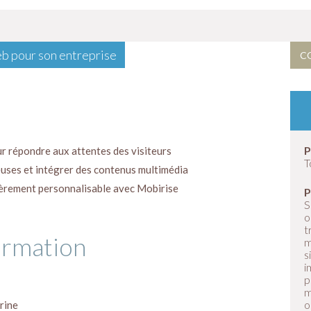
b pour son entreprise
CO
P
r répondre aux attentes des visiteurs
T
uses et intégrer des contenus multimédia
tièrement personnalisable avec Mobirise
P
S
o
t
ormation
m
s
i
p
m
o
trine