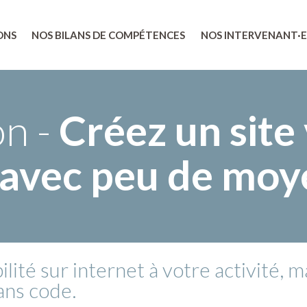
ONS
NOS BILANS DE COMPÉTENCES
NOS INTERVENANT·E
on -
Créez un site 
 avec peu de moy
ilité sur internet à votre activité, 
ans code.