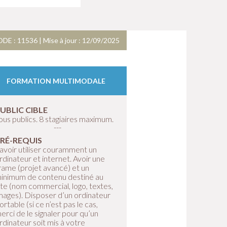
DE : 11536 | Mise à jour : 12/09/2025
FORMATION MULTIMODALE
UBLIC CIBLE
ous publics. 8 stagiaires maximum.
RÉ-REQUIS
avoir utiliser couramment un
rdinateur et internet. Avoir une
rame (projet avancé) et un
inimum de contenu destiné au
ite (nom commercial, logo, textes,
mages). Disposer d’un ordinateur
ortable (si ce n’est pas le cas,
erci de le signaler pour qu’un
rdinateur soit mis à votre